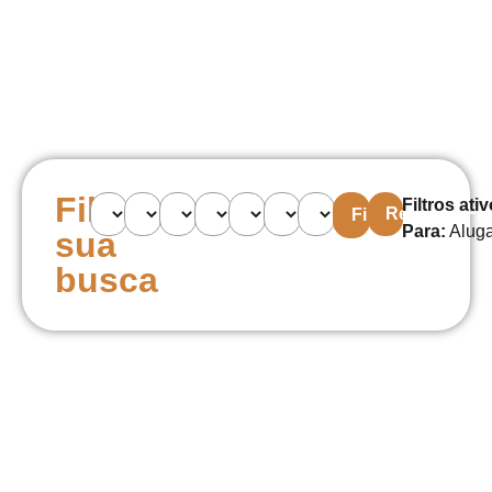
Filtre
Filtros ati
Remover Filt
Filtrar
Para
:
Alug
sua
busca