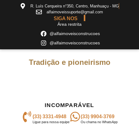
R. Luís Cerqueira n°350, Centro, Manhuaçu - MG
alfaimoveissuporte@gmail.com
SIGA NOS
Área restrita
@alfaimoveisconstrucoes
@alfaimoveisconstrucoes
Tradição e pioneirismo
INCOMPARÁVEL
(33) 3331-4948
(33) 9904-3769
Ligue para nossa equipe
Ou chama no WhatsApp